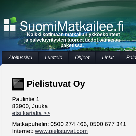
- Kaikki kotimaan matkailun ykköskohteet
ja palveluyritysten tuoreet tiedot samassa
paketissa.
Aloitussivu
Luettelo
Ohjeet
Linkit
Pala
Pielistuvat Oy
Paulintie 1
83900, Juuka
etsi kartalta >>
Matkapuhelin: 0500 274 466, 0500 677 341
Internet:
www.pielistuvat.com