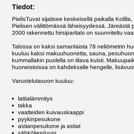
Tiedot:
PielisTuvat sijaitsee keskeisellä paikalla Kolilla,
Pielisen välittömässä läheisyydessä. Järeästä 
2000 rakennettu hirsiparitalo on suunniteltu vaativ
Talossa on kaksi samanlaista 78 neliömetrin 
kuuluu kaksi makuuhuonetta, sauna, pesuhuone,
kummallakin puolella on tilava kuisti. Makuup
huoneistoissa on kahdeksalle hengelle, lisävuo
Varustelutasoon kuuluu:
lattialämmitys
takka
vaatteiden kuivauskaappi
pyykinpesukone
astianpesukone ja astiat
sähköliesi/uuni