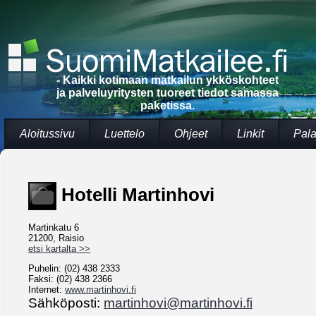
- Kaikki kotimaan matkailun ykköskohteet
ja palveluyritysten tuoreet tiedot samassa
paketissa.
Aloitussivu
Luettelo
Ohjeet
Linkit
Pala
Hotelli Martinhovi
Martinkatu 6
21200, Raisio
etsi kartalta >>
Puhelin: (02) 438 2333
Faksi: (02) 438 2366
Internet:
www.martinhovi.fi
Sähköposti:
martinhovi@martinhovi.fi