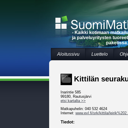
- Kaikki kotimaan matkai
ja palveluyritysten tuoree
paketissa.
Aloitussivu
Luettelo
Ohj
Kittilän seurak
Inarintie 585
99180, Rautusjärvi
etsi kartalta >>
Matkapuhelin: 040 532 4624
Internet:
www.evl.fi/srk/kittila/leirik%202
Tiedot: