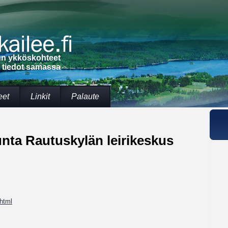
lun ykköskohteet
t tiedot samassa
eet
Linkit
Palaute
unta Rautuskylän leirikeskus
.html