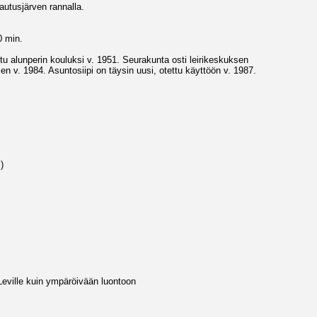
autusjärven rannalla.
0 min.
u alunperin kouluksi v. 1951. Seurakunta osti leirikeskuksen
sen v. 1984. Asuntosiipi on täysin uusi, otettu käyttöön v. 1987.
)
 Leville kuin ympäröivään luontoon