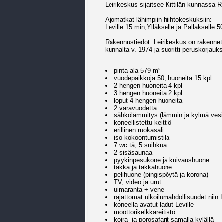
Leirikeskus sijaitsee Kittilän kunnassa R
Ajomatkat lähimpiin hiihtokeskuksiin:
Leville 15 min,Ylläkselle ja Pallakselle 5
Rakennustiedot: Leirikeskus on rakennett
kunnalta v. 1974 ja suoritti peruskorjauk
pinta-ala 579 m²
vuodepaikkoja 50, huoneita 15 kpl
2 hengen huoneita 4 kpl
3 hengen huoneita 2 kpl
loput 4 hengen huoneita
2 varavuodetta
sähkölämmitys (lämmin ja kylmä vesi
koneellistettu keittiö
erillinen ruokasali
iso kokoontumistila
7 wc:tä, 5 suihkua
2 sisäsaunaa
pyykinpesukone ja kuivaushuone
takka ja takkahuone
pelihuone (pingispöytä ja korona)
TV, video ja urut
uimaranta + vene
rajattomat ulkoilumahdollisuudet niin
koneella avatut ladut Leville
moottorikelkkareitistö
koira- ja porosafarit samalla kylällä