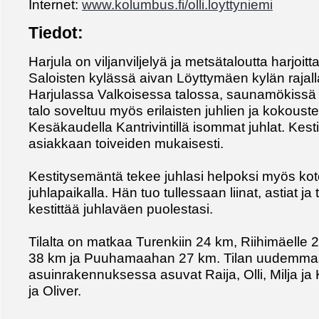
Internet:
www.kolumbus.fi/olli.loyttyniemi
Tiedot:
Harjula on viljanviljelyä ja metsätaloutta harjoit
Saloisten kylässä aivan Löyttymäen kylän rajalla
Harjulassa Valkoisessa talossa, saunamökissä 
talo soveltuu myös erilaisten juhlien ja kokouste
Kesäkaudella Kantrivintillä isommat juhlat. Kest
asiakkaan toiveiden mukaisesti.
Kestitysemäntä tekee juhlasi helpoksi myös kot
juhlapaikalla. Hän tuo tullessaan liinat, astiat ja
kestittää juhlaväen puolestasi.
Tilalta on matkaa Turenkiin 24 km, Riihimäell
38 km ja Puuhamaahan 27 km. Tilan uudemm
asuinrakennuksessa asuvat Raija, Olli, Milja ja 
ja Oliver.