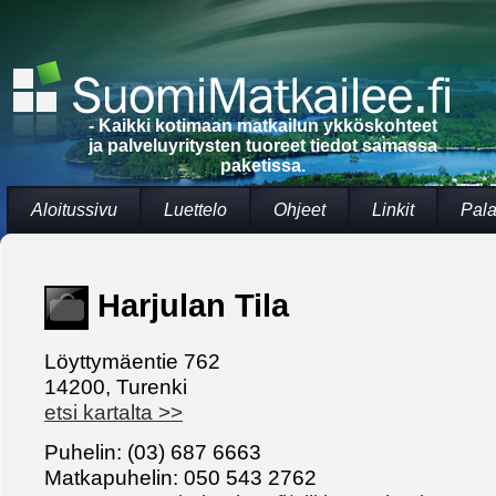
- Kaikki kotimaan matkailun ykköskohteet
ja palveluyritysten tuoreet tiedot samassa
paketissa.
Aloitussivu
Luettelo
Ohjeet
Linkit
Pala
Harjulan Tila
Löyttymäentie 762
14200, Turenki
etsi kartalta >>
Puhelin: (03) 687 6663
Matkapuhelin: 050 543 2762