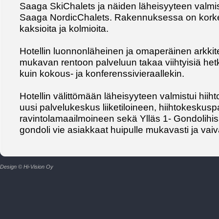
Saaga SkiChalets ja näiden läheisyyteen valmis
Saaga NordicChalets. Rakennuksessa on korkea
kaksioita ja kolmioita.
Hotellin luonnonläheinen ja omaperäinen arkkite
mukavan rentoon palveluun takaa viihtyisiä het
kuin kokous- ja konferenssivieraallekin.
Hotellin välittömään läheisyyteen valmistui hii
uusi palvelukeskus liiketiloineen, hiihtokeskusp
ravintolamaailmoineen sekä Ylläs 1- Gondolihiss
gondoli vie asiakkaat huipulle mukavasti ja vaiv
Design © Hi-Vision Oy