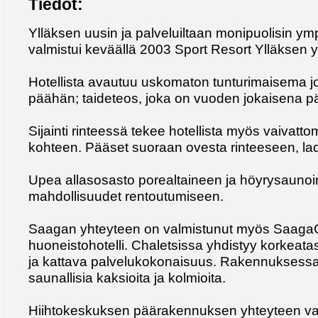
Tiedot:
Ylläksen uusin ja palveluiltaan monipuolisin ymp
valmistui keväällä 2003 Sport Resort Ylläksen 
Hotellista avautuu uskomaton tunturimaisema j
päähän; taideteos, joka on vuoden jokaisena pä
Sijainti rinteessä tekee hotellista myös vaivattom
kohteen. Pääset suoraan ovesta rinteeseen, lad
Upea allasosasto porealtaineen ja höyrysaunoin
mahdollisuudet rentoutumiseen.
Saagan yhteyteen on valmistunut myös Saaga
huoneistohotelli. Chaletsissa yhdistyy korkea
ja kattava palvelukokonaisuus. Rakennuksessa
saunallisia kaksioita ja kolmioita.
Hiihtokeskuksen päärakennuksen yhteyteen valm