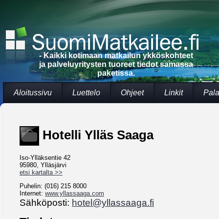
- Kaikki kotimaan matkailun ykköskohteet
ja palveluyritysten tuoreet tiedot samassa
paketissa.
Aloitussivu
Luettelo
Ohjeet
Linkit
Pala
Hotelli Ylläs Saaga
Iso-Ylläksentie 42
95980, Ylläsjärvi
etsi kartalta >>
Puhelin: (016) 215 8000
Internet:
www.yllassaaga.com
Sähköposti:
hotel@yllassaaga.fi