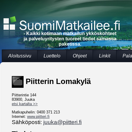
- Kaikki kotimaan matkailun ykköskohteet
ja palveluyritysten tuoreet tiedot samassa
paketissa.
Aloitussivu
Luettelo
Ohjeet
Linkit
Pala
Piitterin Lomakylä
Piitterintie 144
83900, Juuka
etsi kartalta >>
Matkapuhelin: 0400 371 213
Internet:
www.piitteri.fi
Sähköposti:
juuka@piitteri.fi