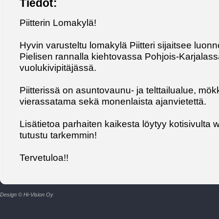
Tiedot:
Piitterin Lomakylä!
Hyvin varusteltu lomakylä Piitteri sijaitsee luonn
Pielisen rannalla kiehtovassa Pohjois-Karjalas
vuolukivipitäjässä.
Piitterissä on asuntovaunu- ja telttailualue, mök
vierassatama sekä monenlaista ajanvietettä.
Lisätietoa parhaiten kaikesta löytyy kotisivulta ww
tutustu tarkemmin!
Tervetuloa!!
Design © Hi-Vision Oy