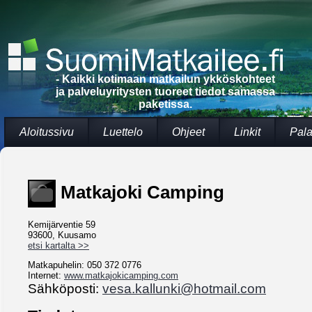
- Kaikki kotimaan matkailun ykköskohteet
ja palveluyritysten tuoreet tiedot samassa
paketissa.
Aloitussivu
Luettelo
Ohjeet
Linkit
Pala
Matkajoki Camping
Kemijärventie 59
93600, Kuusamo
etsi kartalta >>
Matkapuhelin: 050 372 0776
Internet:
www.matkajokicamping.com
Sähköposti:
vesa.kallunki@hotmail.com