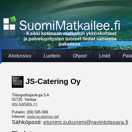
- Kaikki kotimaan matkailun ykköskohteet
ja palveluyritysten tuoreet tiedot samassa
paketissa.
Aloitussivu
Luettelo
Ohjeet
Linkit
Pala
JS-Catering Oy
Tiilenpolttajankuja 5 A
01720, Vantaa
etsi kartalta >>
Puhelin: (09) 595 009
Internet:
www.jscatering.net
Sähköposti:
etunimi.sukunimi@ravintolasara.fi