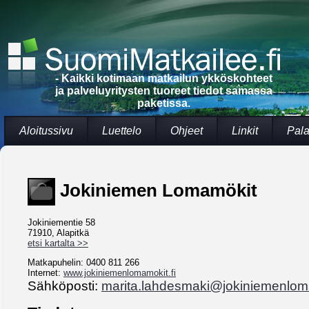
- Kaikki kotimaan matkailun ykköskohteet
ja palveluyritysten tuoreet tiedot samassa
paketissa.
Aloitussivu
Luettelo
Ohjeet
Linkit
Pala
Jokiniemen Lomamökit
Jokiniementie 58
71910, Alapitkä
etsi kartalta >>
Matkapuhelin: 0400 811 266
Internet:
www.jokiniemenlomamokit.fi
Sähköposti:
marita.lahdesmaki@jokiniemenloma