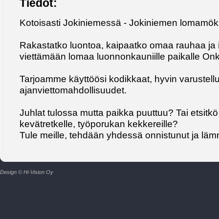
Tiedot:
Kotoisasti Jokiniemessä - Jokiniemen lomamöki
Rakastatko luontoa, kaipaatko omaa rauhaa ja ir
viettämään lomaa luonnonkauniille paikalle Onk
Tarjoamme käyttöösi kodikkaat, hyvin varustellu
ajanviettomahdollisuudet.
Juhlat tulossa mutta paikka puuttuu? Tai etsitk
kevätretkelle, työporukan kekkereille?
Tule meille, tehdään yhdessä onnistunut ja läm
Design © Hi-Vision Oy