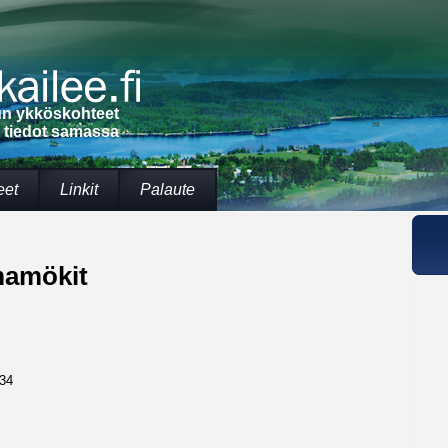
lun ykköskohteet
t tiedot samassa
eet
Linkit
Palaute
amökit
934