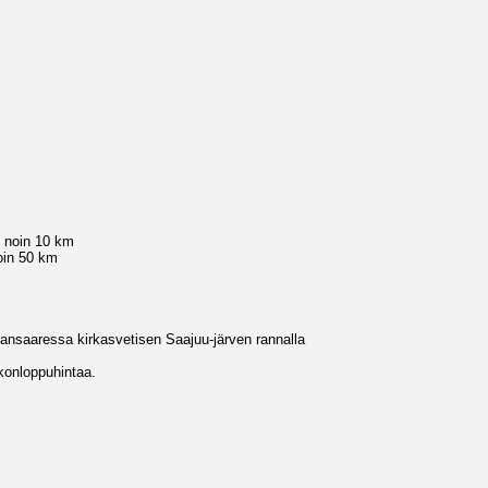
s noin 10 km
oin 50 km
ansaaressa kirkasvetisen Saajuu-järven rannalla
konloppuhintaa.