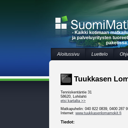
- Kaikki kotimaan matkai
ja palveluyritysten tuoree
paketissa.
Aloitussivu
Luettelo
Ohj
Tuukkasen Lom
Tenniskentäntie 31
58620, Lohilahti
etsi kartalta >>
Matkapuhelin: 040 822 0839, 0400 287 
Internet:
www.tuukkasenlomamokit.fi
Tiedot: