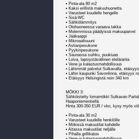
• Pinta-ala 80 m2
• Kaksi erillistä makuuhuonetta
• Varusteet kuudelle hengelle
• Sisä-WC
• Sähkölämmitys
• Olohuoneessa varaava takka
• Molemmissa päädyissä makuuparvet
• Jääkaappi
• Mikroaaltouuni
• Astianpesukone
• Pyykinpesukone
• Saunassa suihku, puukiuas
• Loiva, lapsiystävällinen eteläranta
• Vene ja kalastusmahdollisuus
• Lähimmät palvelut Sulkavalla, etäisyy
• Lähin kaupunki Savonlinna, etäisyys n
• Etäisyys Helsingistä noin 340 km
MÖKKI 3:
Sähköistetty lomamökki Sulkavan Partal
Haaponiementiellä.
Hinta 300-350 EUR / vko, kysy myös vii
• Pinta-ala 30 m2
• Varusteet kuudelle henkilölle
• Mökissä makuutilat kahdelle
• Aitassa makuutilat neljälle
• Pihalla grillikatos
• Vene ja kalastusmahdollisuus