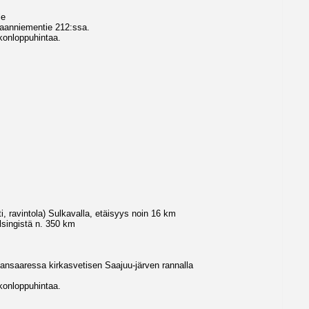
le
aanniementie 212:ssa.
konloppuhintaa.
i, ravintola) Sulkavalla, etäisyys noin 16 km
lsingistä n. 350 km
ansaaressa kirkasvetisen Saajuu-järven rannalla
konloppuhintaa.