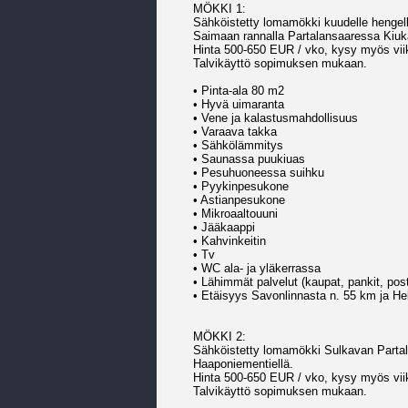
MÖKKI 1:
Sähköistetty lomamökki kuudelle hengel
Saimaan rannalla Partalansaaressa Kiuk
Hinta 500-650 EUR / vko, kysy myös vii
Talvikäyttö sopimuksen mukaan.
• Pinta-ala 80 m2
• Hyvä uimaranta
• Vene ja kalastusmahdollisuus
• Varaava takka
• Sähkölämmitys
• Saunassa puukiuas
• Pesuhuoneessa suihku
• Pyykinpesukone
• Astianpesukone
• Mikroaaltouuni
• Jääkaappi
• Kahvinkeitin
• Tv
• WC ala- ja yläkerrassa
• Lähimmät palvelut (kaupat, pankit, post
• Etäisyys Savonlinnasta n. 55 km ja He
MÖKKI 2:
Sähköistetty lomamökki Sulkavan Partal
Haaponiementiellä.
Hinta 500-650 EUR / vko, kysy myös vii
Talvikäyttö sopimuksen mukaan.