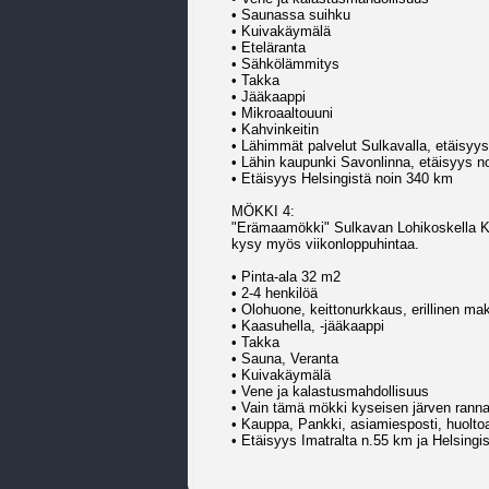
• Saunassa suihku
• Kuivakäymälä
• Eteläranta
• Sähkölämmitys
• Takka
• Jääkaappi
• Mikroaaltouuni
• Kahvinkeitin
• Lähimmät palvelut Sulkavalla, etäisyy
• Lähin kaupunki Savonlinna, etäisyys n
• Etäisyys Helsingistä noin 340 km
MÖKKI 4:
"Erämaamökki" Sulkavan Lohikoskella Ku
kysy myös viikonloppuhintaa.
• Pinta-ala 32 m2
• 2-4 henkilöä
• Olohuone, keittonurkkaus, erillinen ma
• Kaasuhella, -jääkaappi
• Takka
• Sauna, Veranta
• Kuivakäymälä
• Vene ja kalastusmahdollisuus
• Vain tämä mökki kyseisen järven ranna
• Kauppa, Pankki, asiamiesposti, huol
• Etäisyys Imatralta n.55 km ja Helsingi