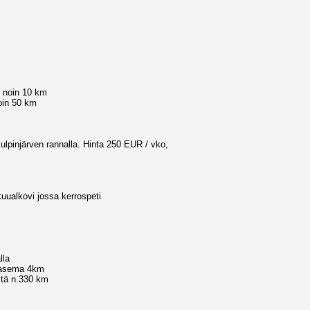
s noin 10 km
oin 50 km
lpinjärven rannalla. Hinta 250 EUR / vko,
kuualkovi jossa kerrospeti
lla
toasema 4km
stä n.330 km