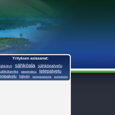
Yrityksen asiasanat:
sähköala
sähköpalvelu
sähkötyö
telepalvelu
sähkötarvike
talotekniikka
nnipalvelu
hälytin
kameravalvonta
asentaminen