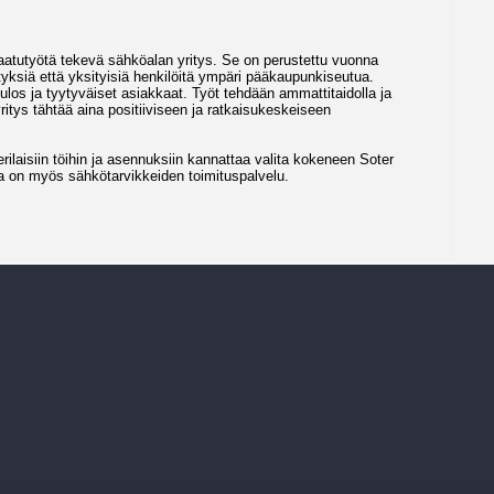
laatutyötä tekevä sähköalan yritys. Se on perustettu vuonna
yksiä että yksityisiä henkilöitä ympäri pääkaupunkiseutua.
ulos ja tyytyväiset asiakkaat. Työt tehdään ammattitaidolla ja
tys tähtää aina positiiviseen ja ratkaisukeskeiseen
erilaisiin töihin ja asennuksiin kannattaa valita kokeneen Soter
la on myös sähkötarvikkeiden toimituspalvelu.