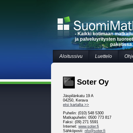
- Kaikki kotimaan matkai
ja palveluyritysten tuoree
paketissa.
Aloitussivu
Luettelo
Ohj
Soter Oy
Jäspilänkatu 19 A
04250, Kerava
etsi kartalta >>
Puhelin: (010) 548 5300
Matkapuhelin: 0500 773 817
Faksi: (09) 271 5591
Internet:
www.soter.fi
Sähköposti:
nfo@soter.fi