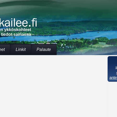
lun ykköskohteet
t tiedot samassa
eet
Linkit
Palaute
ante