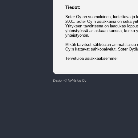
Tiedot:
Soter Oy on suomalainen, luotettava ja 
2001. Soter Oy:n asiakkaina on sekä yrit
Yrityksen tavoitteena on laadukas lopput
yhteistyössä asiakkaan kanssa, koska yri
yhteistyöhön.
Mikäli tarvitset sähköalan ammattilaisia 
Oy:n kattavat sähköpalvelut. Soter Oy:l
Tervetuloa asiakkaaksemme!
Design © Hi-Vision Oy