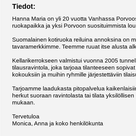
Tiedot:
Hanna Maria on yli 20 vuotta Vanhassa Porvoos
ruokapaikka ja yksi Porvoon suosituimmista lou
Suomalainen kotiruoka reiluina annoksina on 
tavaramerkkimme. Teemme ruuat itse alusta al
Kellarikerrokseen valmistui vuonna 2005 tunne
tilausravintola, joka tarjoaa tilanteeseen sopivat p
kokouksiin ja muihin ryhmille järjestettäviin tilai
Tarjoamme laadukasta pitopalvelua kaikenlaisiin
herkut suoraan ravintolasta tai tilata yksilöllise
mukaan.
Tervetuloa
Monica, Anna ja koko henkilökunta