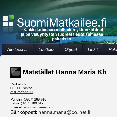
- Kaikki kotimaan matkailun ykköskohteet
ja palveluyritysten tuoreet tiedot samassa
paketissa.
Aloitussivu
Luettelo
Ohjeet
Linkit
Pala
Matstället Hanna Maria Kb
Välikatu 6
06100, Porvoo
etsi kartalta >>
Puhelin: (0207) 189 616
Faksi: (0207) 189 617
Internet:
www.hanna-maria.fi
Sähköposti:
hanna.maria@co.inet.fi