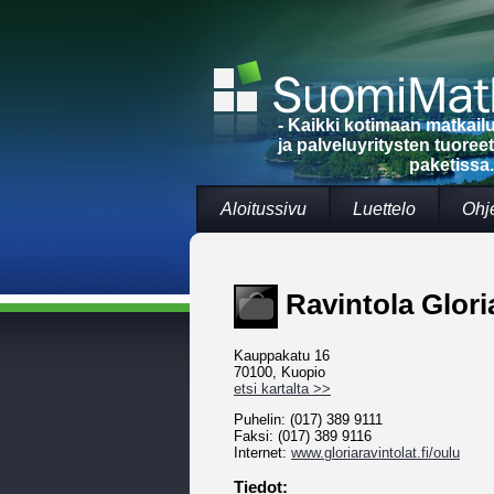
- Kaikki kotimaan matkai
ja palveluyritysten tuoree
paketissa.
Aloitussivu
Luettelo
Ohj
Ravintola Glor
Kauppakatu 16
70100, Kuopio
etsi kartalta >>
Puhelin: (017) 389 9111
Faksi: (017) 389 9116
Internet:
www.gloriaravintolat.fi/oulu
Tiedot: