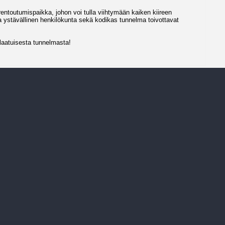
 rentoutumispaikka, johon voi tulla viihtymään kaiken kiireen
a ystävällinen henkilökunta sekä kodikas tunnelma toivottavat
aatuisesta tunnelmasta!