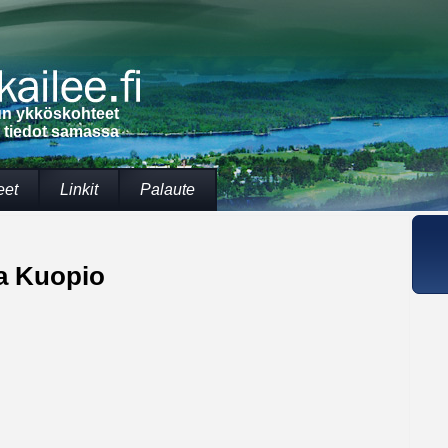
lun ykköskohteet
t tiedot samassa
eet
Linkit
Palaute
ia Kuopio