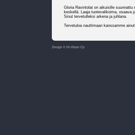
Gloria Ravintolat on aikuisille suunnattu
keskellä. Laaja tuotevalikoima, osaava j
Sinut tervetulleksi arkena ja juhlana.
Tervetuloa nauttimaan kanssamme ainutl
Design © Hi-Vision Oy