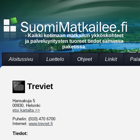
- Kaikki kotimaan matkailun ykköskohteet
ja palveluyritysten tuoreet tiedot samassa
paketissa.
Aloitussivu
Luettelo
Ohjeet
Linkit
Pala
Treviet
Hansakuja 5
00930, Helsinki
etsi kartalta >>
Puhelin: (010) 470 6700
Internet:
www.treviet.fi
Tiedot: