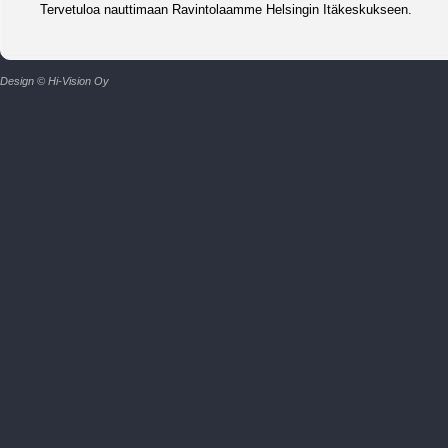
Tervetuloa nauttimaan Ravintolaamme Helsingin Itäkeskukseen.
Design © Hi-Vision Oy