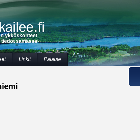
lun ykköskohteet
t tiedot samassa
eet
Linkit
Palaute
niemi