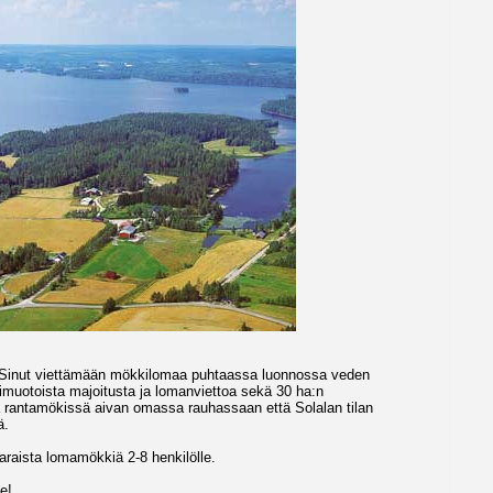
Sinut viettämään mökkilomaa puhtaassa luonnossa veden
imuotoista majoitusta ja lomanviettoa sekä 30 ha:n
rantamökissä aivan omassa rauhassaan että Solalan tilan
ä.
araista lomamökkiä 2-8 henkilölle.
e!