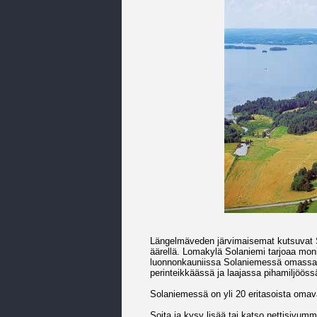
Längelmäveden järvimaisemat kutsuvat 
äärellä. Lomakylä Solaniemi tarjoaa mon
luonnonkauniissa Solaniemessä omassa 
perinteikkäässä ja laajassa pihamiljööss
Solaniemessä on yli 20 eritasoista omav
Soita ja kysy lisää tai katso nettisivumm