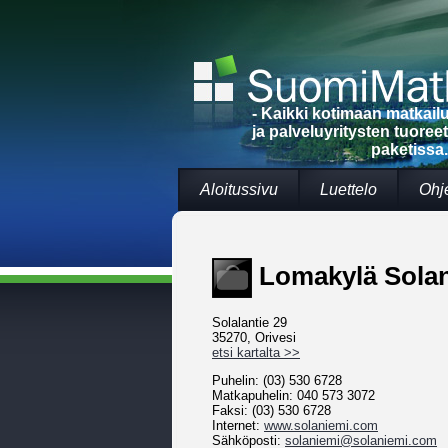
- Kaikki kotimaan matkai
ja palveluyritysten tuoree
paketissa.
Aloitussivu
Luettelo
Ohj
Lomakylä Sola
Solalantie 29
35270, Orivesi
etsi kartalta >>
Puhelin: (03) 530 6728
Matkapuhelin: 040 573 3072
Faksi: (03) 530 6728
Internet:
www.solaniemi.com
Sähköposti:
solaniemi@solaniemi.com