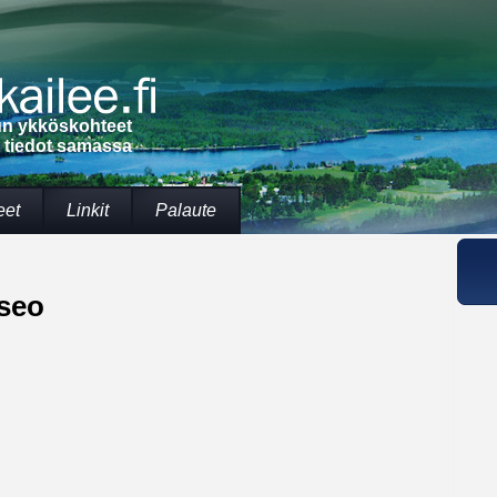
lun ykköskohteet
t tiedot samassa
eet
Linkit
Palaute
seo