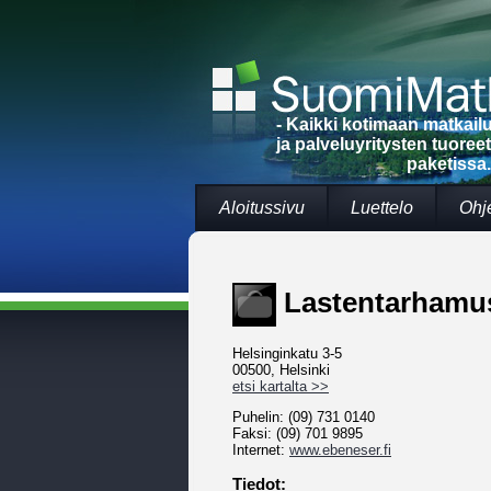
- Kaikki kotimaan matkai
ja palveluyritysten tuoree
paketissa.
Aloitussivu
Luettelo
Ohj
Lastentarhamu
Helsinginkatu 3-5
00500, Helsinki
etsi kartalta >>
Puhelin: (09) 731 0140
Faksi: (09) 701 9895
Internet:
www.ebeneser.fi
Tiedot: