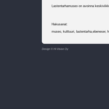
Lastentarhamuseo on avoinna keskiviikko
Hakusanat:
museo, kulttuuri, lastentarha,ebeneser, h
Design © Hi-Vision Oy