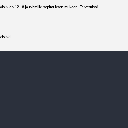
isin klo 12-18 ja ryhmille sopimuksen mukaan. Tervetuloa!
elsinki