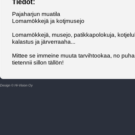
Tiedot:
Pajaharjun muatila
Lomamökkejä ja kotjmusejo
Lomamökkejä, musejo, patikkapolokuja, kotjel
kalastus ja järverraaha...
Mittee se immeine muuta tarvihtookaa, no puha
tietennii sillon tällön!
Design © Hi-Vision Oy