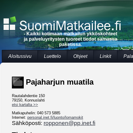
- Kaikki kotimaan matkailun ykköskohteet
ja palveluyritysten tuoreet tiedot samassa
paketissa.
Aloitussivu
Luettelo
Ohjeet
Linkit
Pala
Pajaharjun muatila
Rautalahdentie 150
79150, Konnuslahti
etsi kartalta >>
Matkapuhelin: 040 573 5885
Internet:
personal.inet.fi/luonto/lomamokit
Sähköposti:
ropponen@pp.inet.fi