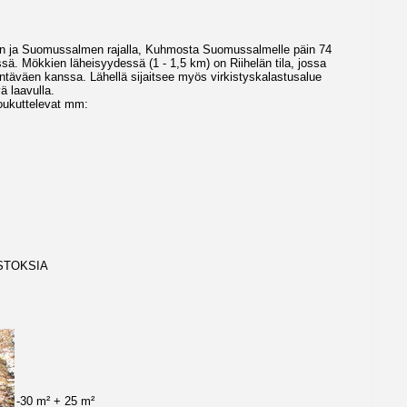
on ja Suomussalmen rajalla, Kuhmosta Suomussalmelle päin 74
. Mökkien läheisyydessä (1 - 1,5 km) on Riihelän tila, jossa
isäntäväen kanssa. Lähellä sijaitsee myös virkistyskalastusalue
 laavulla.
houkuttelevat mm:
STOKSIA
-30 m² + 25 m²