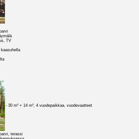
parvi
käymälä
tus, TV
a kaasuhella
lta
- 30 m² + 14 m², 4 vuodepaikkaa, vuodevaatteet
parvi, terassi
rakennuksessa