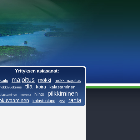
Yrityksen asiasanat:
majoitus
mökki
kailu
mökkimajoitus
tila
koira
kalastaminen
mökkivuokraus
pilkkiminen
hiihto
rjastaminen
melonta
ranta
lokuvaaminen
kalastuslupa
järvi