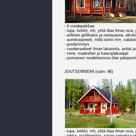
- 4 vuodepaikkaa
- tupa, keittiö, mh, yhtä tilaa ilman ovia, 
- erillinen grillikatos ja rantasauna, ulko
- aurinkopaneeli, millä toimii mm. valais
- puulämmitys
- vuodevaatteet ilman lakanoita, astiat j
- vene, maakellari ja kaasujääkaappi
- juomavesi noudettavissa tilan paloposti
JOUTSENNIEMI (valm.-96)
- tupa, keittiö, mh, yhtä tilaa ilman ovia, 
- takka, puulämmitys, sauna samassa 