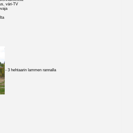
us, väri-TV
ovaja
lta
- 3 hehtaarin lammen rannalla