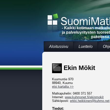
- Kaikki kotimaan matkai
ja palveluyritysten tuoree
paketissa.
Aloitussivu
Luettelo
Ohj
Ekin Mökit
Kuumuntie 970
88940, Kuumu
etsi kartalta >>
Matkapuhelin: 0400 371 557
Internet:
www.kuhmonet.fi/ekinmokit
Sähköposti:
erkki.heikkinen@kuhmo.net
Tiedot: