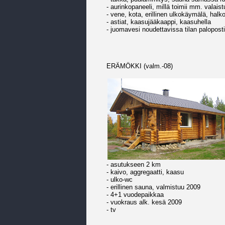
- aurinkopaneeli, millä toimii mm. valaist
- vene, kota, erillinen ulkokäymälä, halk
- astiat, kaasujääkaappi, kaasuhella
- juomavesi noudettavissa tilan paloposti
ERÄMÖKKI (valm.-08)
- asutukseen 2 km
- kaivo, aggregaatti, kaasu
- ulko-wc
- erillinen sauna, valmistuu 2009
- 4+1 vuodepaikkaa
- vuokraus alk. kesä 2009
- tv