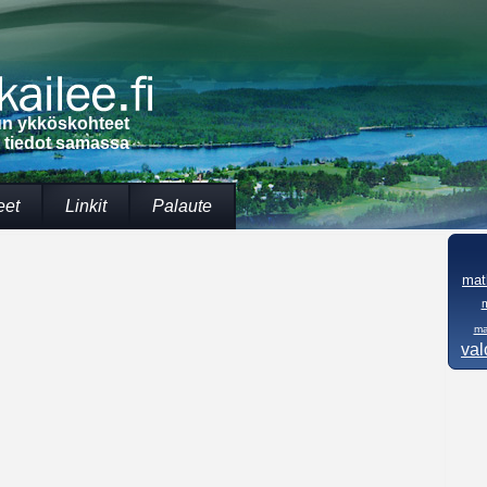
lun ykköskohteet
t tiedot samassa
eet
Linkit
Palaute
mat
ma
va