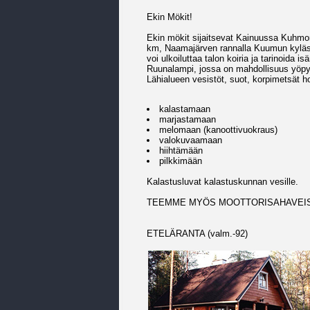
Ekin Mökit!
Ekin mökit sijaitsevat Kainuussa Kuhm
km, Naamajärven rannalla Kuumun kylässä
voi ulkoiluttaa talon koiria ja tarinoida 
Ruunalampi, jossa on mahdollisuus yöpyä
Lähialueen vesistöt, suot, korpimetsät 
kalastamaan
marjastamaan
melomaan (kanoottivuokraus)
valokuvaamaan
hiihtämään
pilkkimään
Kalastusluvat kalastuskunnan vesille.
TEEMME MYÖS MOOTTORISAHAVEI
ETELÄRANTA (valm.-92)