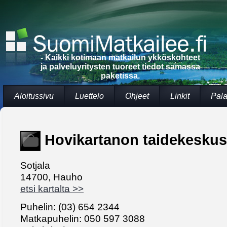
- Kaikki kotimaan matkailun ykköskohteet
ja palveluyritysten tuoreet tiedot samassa
paketissa.
Aloitussivu
Luettelo
Ohjeet
Linkit
Pala
Hovikartanon taidekeskus
Sotjala
14700, Hauho
etsi kartalta >>
Puhelin: (03) 654 2344
Matkapuhelin: 050 597 3088