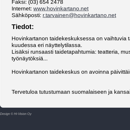
Faksi: (03) 654 2478
Internet:
www.hovinkartano.net
Sähköposti:
r.tarvainen@hovinkartano.net
Tiedot:
Hovinkartanon taidekeskuksessa on vaihtuvia ta
kuudessa eri näyttelytilassa.
Lisäksi runsaasti taidetapahtumia: teatteria, mu
työnäytöksiä...
Hovinkartanon taidekeskus on avoinna päivittäi
Tervetuloa tutustumaan suomalaiseen ja kansai
Design © Hi-Vision Oy