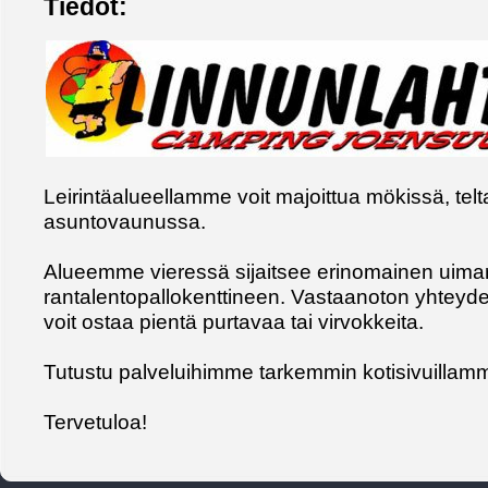
Tiedot:
Leirintäalueellamme voit majoittua mökissä, telt
asuntovaunussa.
Alueemme vieressä sijaitsee erinomainen uima
rantalentopallokenttineen. Vastaanoton yhteyde
voit ostaa pientä purtavaa tai virvokkeita.
Tutustu palveluihimme tarkemmin kotisivuillam
Tervetuloa!