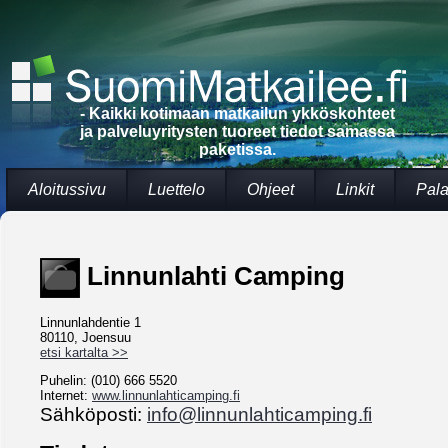
- Kaikki kotimaan matkailun ykköskohteet
ja palveluyritysten tuoreet tiedot samassa
paketissa.
Aloitussivu
Luettelo
Ohjeet
Linkit
Pala
Linnunlahti Camping
Linnunlahdentie 1
80110, Joensuu
etsi kartalta >>
Puhelin: (010) 666 5520
Internet:
www.linnunlahticamping.fi
Sähköposti:
info@linnunlahticamping.fi