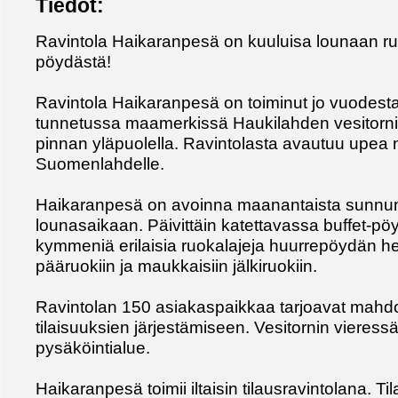
Tiedot:
Ravintola Haikaranpesä on kuuluisa lounaan ru
pöydästä!
Ravintola Haikaranpesä on toiminut jo vuodes
tunnetussa maamerkissä Haukilahden vesitorni
pinnan yläpuolella. Ravintolasta avautuu upea
Suomenlahdelle.
Haikaranpesä on avoinna maanantaista sunnun
lounasaikaan. Päivittäin katettavassa buffet-pöy
kymmeniä erilaisia ruokalajeja huurrepöydän he
pääruokiin ja maukkaisiin jälkiruokiin.
Ravintolan 150 asiakaspaikkaa tarjoavat mahd
tilaisuuksien järjestämiseen. Vesitornin vieress
pysäköintialue.
Haikaranpesä toimii iltaisin tilausravintolana. Ti