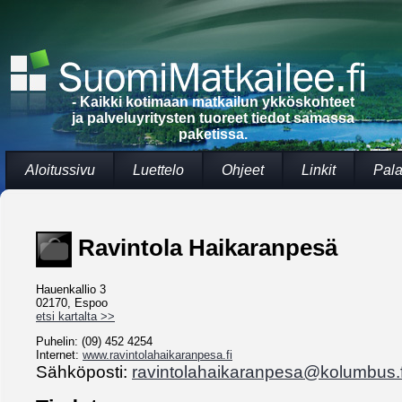
- Kaikki kotimaan matkailun ykköskohteet
ja palveluyritysten tuoreet tiedot samassa
paketissa.
Aloitussivu
Luettelo
Ohjeet
Linkit
Pala
Ravintola Haikaranpesä
Hauenkallio 3
02170, Espoo
etsi kartalta >>
Puhelin: (09) 452 4254
Internet:
www.ravintolahaikaranpesa.fi
Sähköposti:
ravintolahaikaranpesa@kolumbus.f