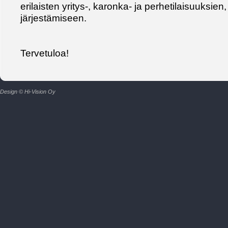
erilaisten yritys-, karonka- ja perhetilaisuuksien
järjestämiseen.
Tervetuloa!
Design © Hi-Vision Oy