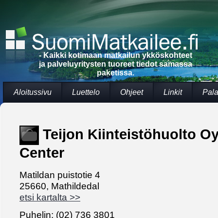
- Kaikki kotimaan matkailun ykköskohteet
ja palveluyritysten tuoreet tiedot samassa
paketissa.
Aloitussivu
Luettelo
Ohjeet
Linkit
Pala
Teijon Kiinteistöhuolto Oy 
Center
Matildan puistotie 4
25660, Mathildedal
etsi kartalta >>
Puhelin: (02) 736 3801