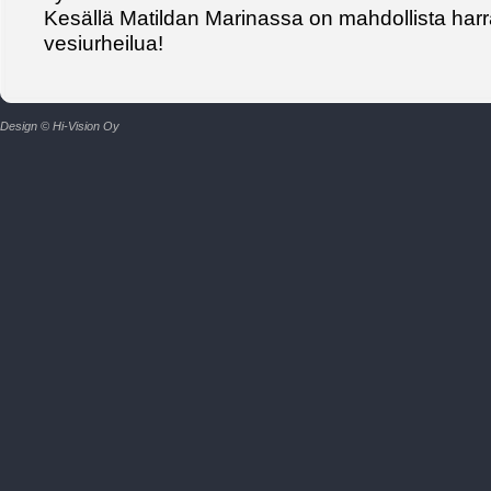
Kesällä Matildan Marinassa on mahdollista har
vesiurheilua!
Design © Hi-Vision Oy