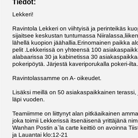
Tiedot:
Lekkeri!
Ravintola Lekkeri on viihtyisä ja perinteikäs kuo
sijaitsee keskustan tuntumassa Niiralassa,liike
lähellä kuopion jäähallia.Erinomainen paikka al
pelit .Lekkerissä on yhteensä 100 asiakaspaikk
alabaarissa 30 ja kabinetissa 30 asiakaspaikka
pokeripöytä. Järjestä kaveriporukalla pokeri-ilta.
Ravintolassamme on A- oikeudet.
Lisäksi meillä on 50 asiakaspaikkainen terassi, 
läpi vuoden.
Teamiimme on liittynyt alan pitkäaikainen amma
joka toimii Lekkerissä itsenäisenä yrittäjänä ni
Wanhan Postin a`la carte keittiö on avoinna Tiis
ja Lauantai klo:12-21