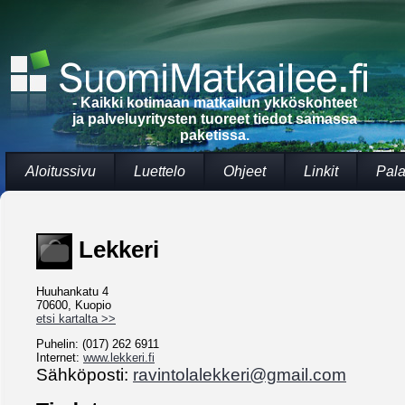
- Kaikki kotimaan matkailun ykköskohteet
ja palveluyritysten tuoreet tiedot samassa
paketissa.
Aloitussivu
Luettelo
Ohjeet
Linkit
Pala
Lekkeri
Huuhankatu 4
70600, Kuopio
etsi kartalta >>
Puhelin: (017) 262 6911
Internet:
www.lekkeri.fi
Sähköposti:
ravintolalekkeri@gmail.com