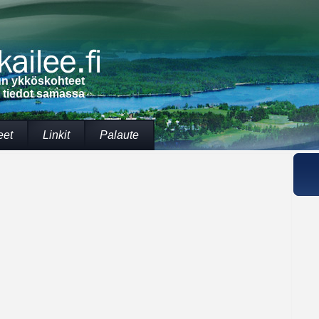
lun ykköskohteet
t tiedot samassa
eet
Linkit
Palaute