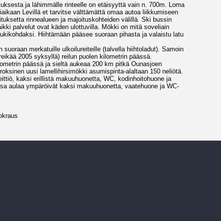
uksesta ja lähimmälle rinteelle on etäisyyttä vain n. 700m. Loma
aikaan Levillä et tarvitse välttämättä omaa autoa liikkumiseen
loituksetta rinnealueen ja majoituskohteiden välillä. Ski bussin
kki palvelut ovat käden ulottuvilla. Mökki on mitä soveliain
n tukikohdaksi. Hiihtämään pääsee suoraan pihasta ja valaistu latu
uoraan merkatuille ulkoilureiteille (talvella hiihtoladut). Samoin
 reikää 2005 syksyllä) reilun puolen kilometrin päässä.
lometrin päässä ja sieltä aukeaa 200 km pitkä Ounasjoen
oksinen uusi lamellihirsimökki asumispinta-alaltaan 150 neliötä.
tiö, kaksi erillistä makuuhuonetta, WC, kodinhoitohuone ja
ssa aulaa ympäröivät kaksi makuuhuonetta, vaatehuone ja WC-
okraus