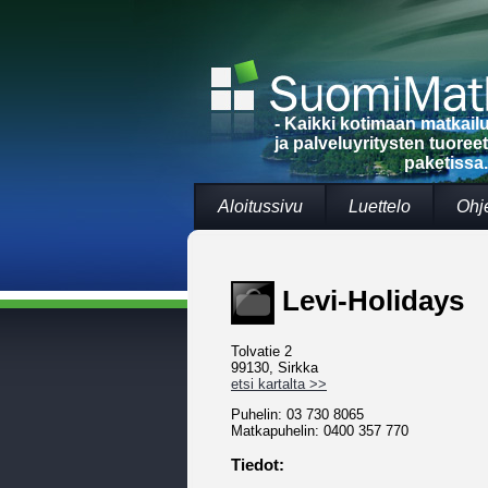
- Kaikki kotimaan matkai
ja palveluyritysten tuoree
paketissa.
Aloitussivu
Luettelo
Ohj
Levi-Holidays
Tolvatie 2
99130, Sirkka
etsi kartalta >>
Puhelin: 03 730 8065
Matkapuhelin: 0400 357 770
Tiedot: