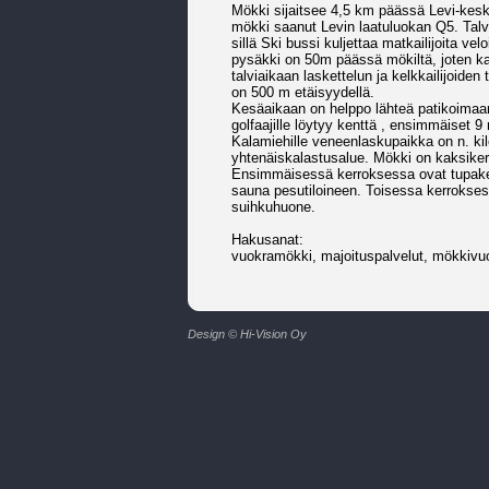
Mökki sijaitsee 4,5 km päässä Levi-kesk
mökki saanut Levin laatuluokan Q5. Talvi
sillä Ski bussi kuljettaa matkailijoita ve
pysäkki on 50m päässä mökiltä, joten kai
talviaikaan laskettelun ja kelkkailijoide
on 500 m etäisyydellä.
Kesäaikaan on helppo lähteä patikoimaan s
golfaajille löytyy kenttä , ensimmäiset 9
Kalamiehille veneenlaskupaikka on n. ki
yhtenäiskalastusalue. Mökki on kaksikerr
Ensimmäisessä kerroksessa ovat tupakeit
sauna pesutiloineen. Toisessa kerrokse
suihkuhuone.
Hakusanat:
vuokramökki, majoituspalvelut, mökkivu
Design © Hi-Vision Oy