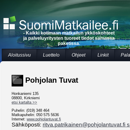
- Kaikki kotimaan matkailun ykköskohteet
ja palveluyritysten tuoreet tiedot samassa
paketissa.
Aloitussivu
Luettelo
Ohjeet
Linkit
Pala
Pohjolan Tuvat
Honkaniemi 135
08800, Kirkniemi
etsi kartalta >>
Puhelin: (019) 348 464
Matkapuhelin: 050 575 5636
Internet:
www.pohjolantuvat.fi
Sähköposti:
ritva.patrikainen@pohjolantuvat.fi s