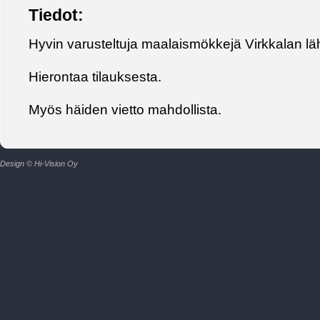
Tiedot:
Hyvin varusteltuja maalaismökkejä Virkkalan läh
Hierontaa tilauksesta.
Myös häiden vietto mahdollista.
Design © Hi-Vision Oy