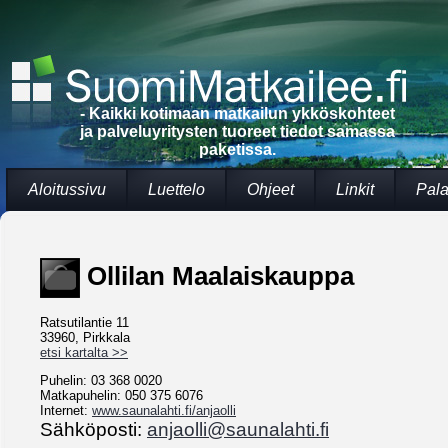
- Kaikki kotimaan matkailun ykköskohteet
ja palveluyritysten tuoreet tiedot samassa
paketissa.
Aloitussivu
Luettelo
Ohjeet
Linkit
Pala
Ollilan Maalaiskauppa
Ratsutilantie 11
33960, Pirkkala
etsi kartalta >>
Puhelin: 03 368 0020
Matkapuhelin: 050 375 6076
Internet:
www.saunalahti.fi/anjaolli
Sähköposti:
anjaolli@saunalahti.fi