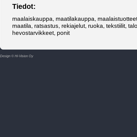
Tiedot:
maalaiskauppa, maatilakauppa, maalaistuotteet, t
maatila, ratsastus, rekiajelut, ruoka, tekstiilit, ta
hevostarvikkeet, ponit
Design © Hi-Vision Oy