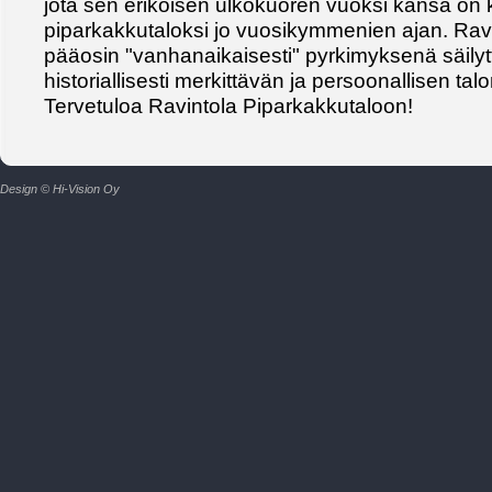
jota sen erikoisen ulkokuoren vuoksi kansa on 
piparkakkutaloksi jo vuosikymmenien ajan. Ravi
pääosin "vanhanaikaisesti" pyrkimyksenä säily
historiallisesti merkittävän ja persoonallisen ta
Tervetuloa Ravintola Piparkakkutaloon!
Design © Hi-Vision Oy