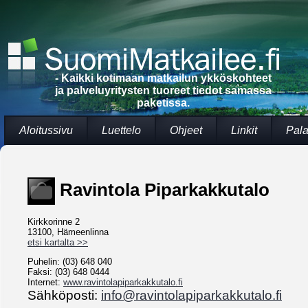
- Kaikki kotimaan matkailun ykköskohteet
ja palveluyritysten tuoreet tiedot samassa
paketissa.
Aloitussivu
Luettelo
Ohjeet
Linkit
Pala
Ravintola Piparkakkutalo
Kirkkorinne 2
13100, Hämeenlinna
etsi kartalta >>
Puhelin: (03) 648 040
Faksi: (03) 648 0444
Internet:
www.ravintolapiparkakkutalo.fi
Sähköposti:
info@ravintolapiparkakkutalo.fi