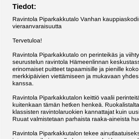
Tiedot:
Ravintola Piparkakkutalo Vanhan kauppiaskodi
vieraanvaraisuutta
Tervetuloa!
Ravintola Piparkakkutalo on perinteikäs ja viiht
seurustelun ravintola Hämeenlinnan keskustass
erinomaiset puitteet tapaamisille ja pienille kok
merkkipäivien viettämiseen ja mukavaan yhdes
kanssa.
Ravintola Piparkakkutalon keittiö vaalii perinte
kuitenkaan tämän hetken henkeä. Ruokalistalta
klassisten ravintolaruokien kannattajat kuin uusi
Ruuat valmistetaan parhaista raaka-aineista hu
Ravintola Piparkakkutalon tekee ainutlaatuisek