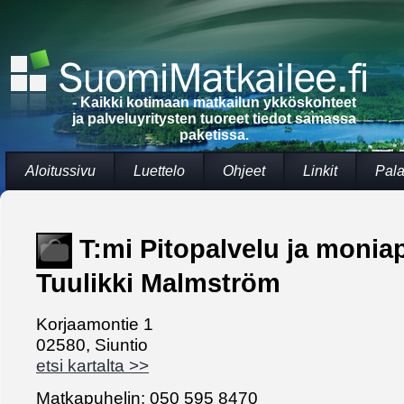
- Kaikki kotimaan matkailun ykköskohteet
ja palveluyritysten tuoreet tiedot samassa
paketissa.
Aloitussivu
Luettelo
Ohjeet
Linkit
Pala
T:mi Pitopalvelu ja monia
Tuulikki Malmström
Korjaamontie 1
02580, Siuntio
etsi kartalta >>
Matkapuhelin: 050 595 8470