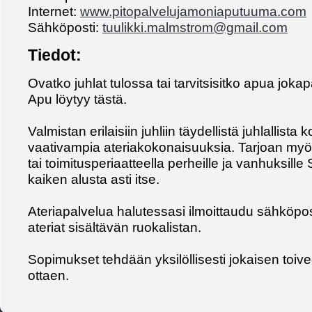
Internet:
www.pitopalvelujamoniaputuuma.com
Sähköposti:
tuulikki.malmstrom@gmail.com
Tiedot:
Ovatko juhlat tulossa tai tarvitsisitko apua jo
Apu löytyy tästä.
Valmistan erilaisiin juhliin täydellistä juhlallista 
vaativampia ateriakokonaisuuksia. Tarjoan myö
tai toimitusperiaatteella perheille ja vanhuksille
kaiken alusta asti itse.
Ateriapalvelua halutessasi ilmoittaudu sähköposti
ateriat sisältävän ruokalistan.
Sopimukset tehdään yksilöllisesti jokaisen toiv
ottaen.