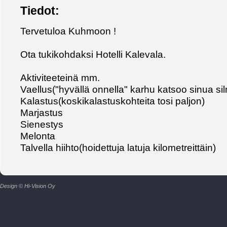
Tiedot:
Tervetuloa Kuhmoon !
Ota tukikohdaksi Hotelli Kalevala.
Aktiviteeteinä mm.
Vaellus("hyvällä onnella" karhu katsoo sinua si
Kalastus(koskikalastuskohteita tosi paljon)
Marjastus
Sienestys
Melonta
Talvella hiihto(hoidettuja latuja kilometreittäin)
Design © Hi-Vision Oy