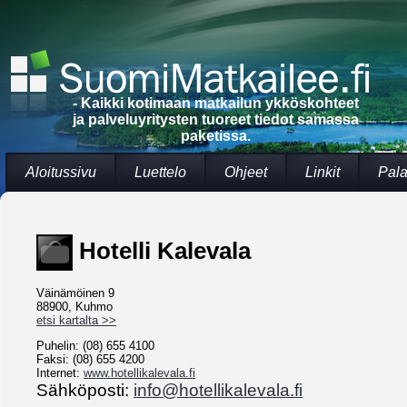
- Kaikki kotimaan matkailun ykköskohteet
ja palveluyritysten tuoreet tiedot samassa
paketissa.
Aloitussivu
Luettelo
Ohjeet
Linkit
Pala
Hotelli Kalevala
Väinämöinen 9
88900, Kuhmo
etsi kartalta >>
Puhelin: (08) 655 4100
Faksi: (08) 655 4200
Internet:
www.hotellikalevala.fi
Sähköposti:
info@hotellikalevala.fi