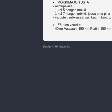
MÖKKIMAJOITUSTA
- aamupalalla
- 1 kpl 5 hengen mökki
- 1 kpl 7 hengen mökki, jossa oma piha
- varustelu mökeissä: suihkut, mikrot, tv
E8 -tien varrella:
- 40km Vaasaan, 150 km Poriin, 350 km
Design © Hi-Vision Oy