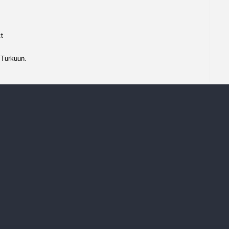
:t
 Turkuun.