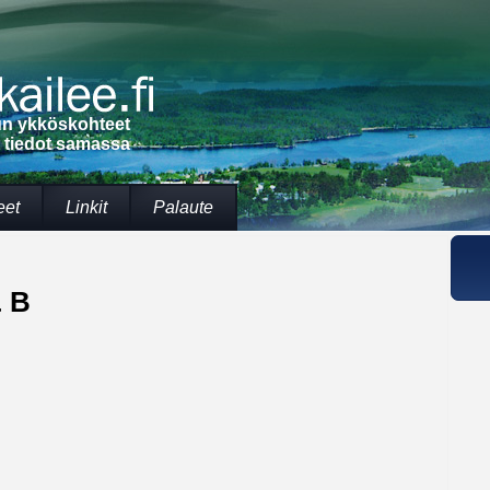
lun ykköskohteet
t tiedot samassa
eet
Linkit
Palaute
 B