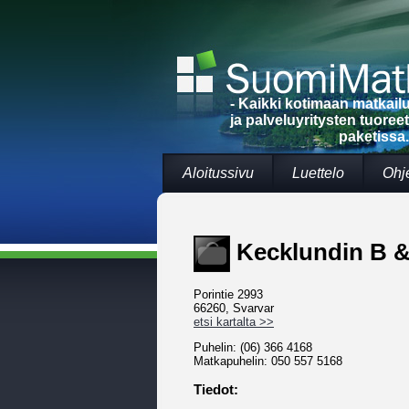
- Kaikki kotimaan matkai
ja palveluyritysten tuoree
paketissa.
Aloitussivu
Luettelo
Ohj
Kecklundin B &
Porintie 2993
66260, Svarvar
etsi kartalta >>
Puhelin: (06) 366 4168
Matkapuhelin: 050 557 5168
Tiedot: