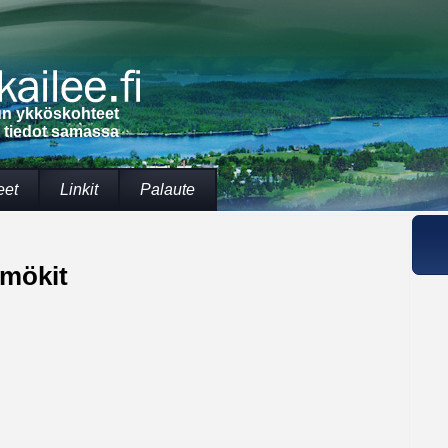
lun ykköskohteet
t tiedot samassa
eet
Linkit
Palaute
mökit