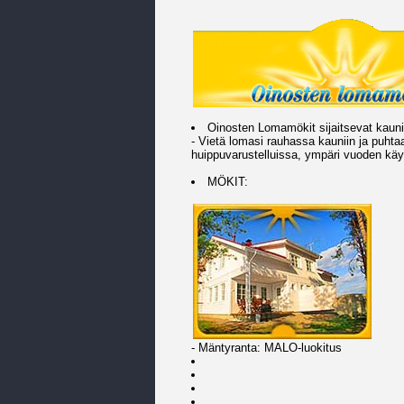
Oinosten Lomamökit sijaitsevat kaun
- Vietä lomasi rauhassa kauniin ja puht
huippuvarustelluissa, ympäri vuoden kä
MÖKIT:
- Mäntyranta: MALO-luokitus