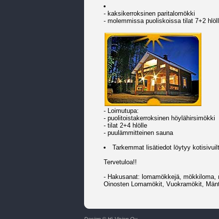
- kaksikerroksinen paritalomökki
- molemmissa puoliskoissa tilat 7+2 hlö
- Loimutupa:
- puolitoistakerroksinen höylähirsimökki
- tilat 2+4 hlölle
- puulämmitteinen sauna
Tarkemmat lisätiedot löytyy kotisivu
Tervetuloa!!
- Hakusanat: lomamökkejä, mökkiloma, 
Oinosten Lomamökit, Vuokramökit, Mänt
Design © Hi-Vision Oy