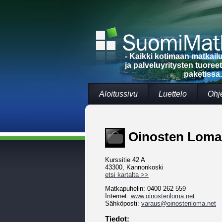
- Kaikki kotimaan matkai
ja palveluyritysten tuoree
paketissa.
Aloitussivu
Luettelo
Ohj
Oinosten Loma
Kurssitie 42 A
43300, Kannonkoski
etsi kartalta >>
Matkapuhelin: 0400 262 559
Internet:
www.oinostenloma.net
Sähköposti:
varaus@oinostenloma.net
Tiedot: