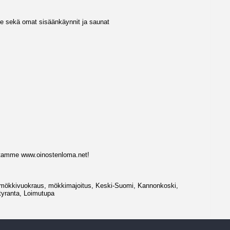
lle sekä omat sisäänkäynnit ja saunat
iltamme www.oinostenloma.net!
mökkivuokraus, mökkimajoitus, Keski-Suomi, Kannonkoski,
yranta, Loimutupa