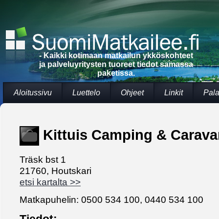
- Kaikki kotimaan matkailun ykköskohteet
ja palveluyritysten tuoreet tiedot samassa
paketissa.
Aloitussivu
Luettelo
Ohjeet
Linkit
Pala
Kittuis Camping & Carava
Träsk bst 1
21760, Houtskari
etsi kartalta >>
Matkapuhelin: 0500 534 100, 0440 534 100