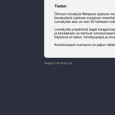
Tiedot:
Ölmosin lomakylä Meripesä sijaitsee mer
lomakylästä sijaitsee suojaisan merenlah
Lomakylän alue on noin 50 hehtaarin koko
Lomakylää ympäröivät laajat kangasmaast
ja kesäaikaan ne toimivat runsasmarjais
käytössä on laituri, kiinnityspoijut ja o
Kemiönsaaren kunnassa on paljon nähtävy
Design © Hi-Vision Oy