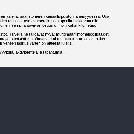
en äärellä, saaristomeren kansallispuiston läheisyydessä. Osa
den rannalla, osa avomerelle päin upealla hiekkarannalla.
inen niemi, rantaviivan osuus on noin kaksi kilometriä.
ot. Talvella ne tarjoavat hyvät murtomaahiihtomahdollisuudet
ina ja -sienisinä metsämaina. Lahden puolella on asiakkaiden
man veneen laskua varten on alueella luiska.
yksiä, aktiviteetteja ja tapahtumia.