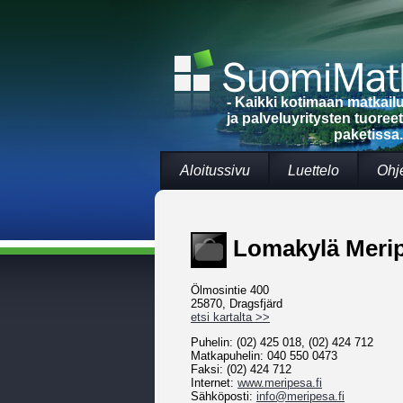
- Kaikki kotimaan matkai
ja palveluyritysten tuoree
paketissa.
Aloitussivu
Luettelo
Ohj
Lomakylä Meri
Ölmosintie 400
25870, Dragsfjärd
etsi kartalta >>
Puhelin: (02) 425 018, (02) 424 712
Matkapuhelin: 040 550 0473
Faksi: (02) 424 712
Internet:
www.meripesa.fi
Sähköposti:
info@meripesa.fi