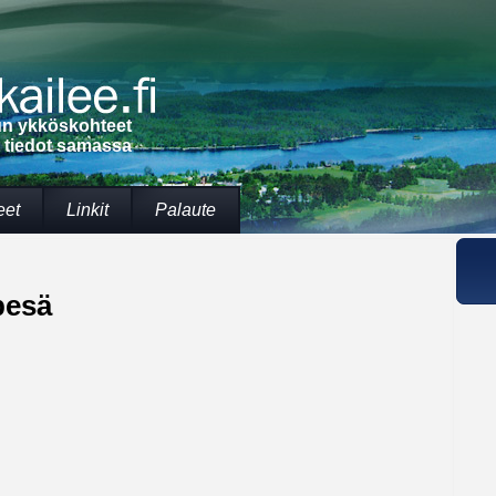
lun ykköskohteet
t tiedot samassa
eet
Linkit
Palaute
pesä