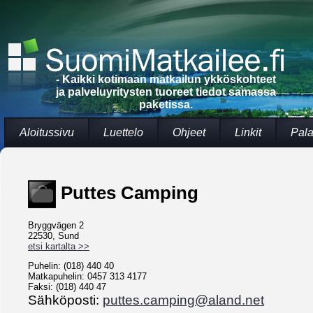
- Kaikki kotimaan matkailun ykköskohteet
ja palveluyritysten tuoreet tiedot samassa
paketissa.
Aloitussivu
Luettelo
Ohjeet
Linkit
Pala
Puttes Camping
Bryggvägen 2
22530, Sund
etsi kartalta >>
Puhelin: (018) 440 40
Matkapuhelin: 0457 313 4177
Faksi: (018) 440 47
Sähköposti:
puttes.camping@aland.net