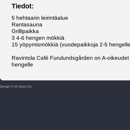
Tiedot:
5 hehtaarin leirintäalue
Rantasauna
Grillipaikka
3 4-6 hengen mökkiä
15 yöpymismökkiä (vuodepaikkoja 2-5 hengelle
Ravintola Café Furulundsgården on A-oikeudet j
hengelle
Design © Hi-Vision Oy