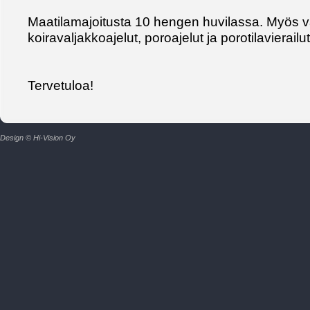
Maatilamajoitusta 10 hengen huvilassa. Myös v
koiravaljakkoajelut, poroajelut ja porotilavierailut
Tervetuloa!
Design © Hi-Vision Oy