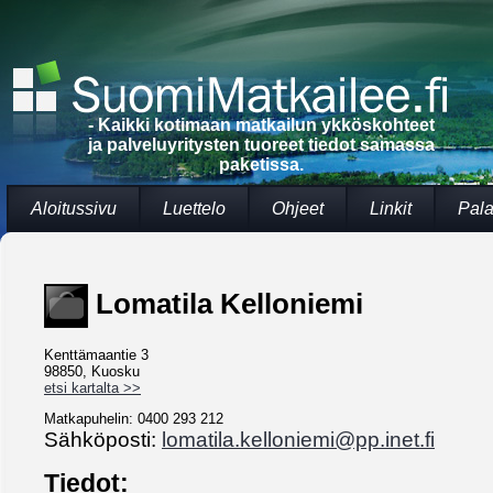
- Kaikki kotimaan matkailun ykköskohteet
ja palveluyritysten tuoreet tiedot samassa
paketissa.
Aloitussivu
Luettelo
Ohjeet
Linkit
Pala
Lomatila Kelloniemi
Kenttämaantie 3
98850, Kuosku
etsi kartalta >>
Matkapuhelin: 0400 293 212
Sähköposti:
lomatila.kelloniemi@pp.inet.fi
Tiedot: