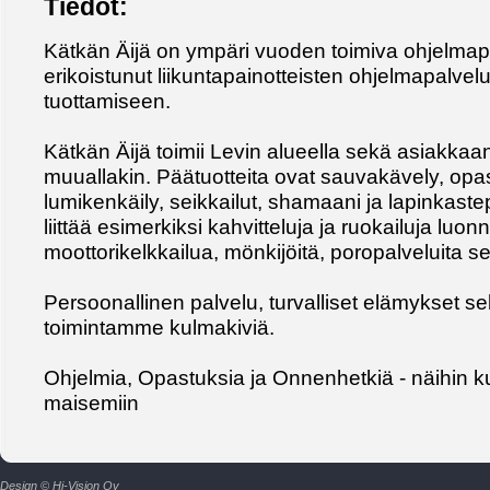
Tiedot:
Kätkän Äijä on ympäri vuoden toimiva ohjelmapa
erikoistunut liikuntapainotteisten ohjelmapalve
tuottamiseen.
Kätkän Äijä toimii Levin alueella sekä asiakkaan
muuallakin. Päätuotteita ovat sauvakävely, opa
lumikenkäily, seikkailut, shamaani ja lapinkastep
liittää esimerkiksi kahvitteluja ja ruokailuja luon
moottorikelkkailua, mönkijöitä, poropalveluita s
Persoonallinen palvelu, turvalliset elämykset sek
toimintamme kulmakiviä.
Ohjelmia, Opastuksia ja Onnenhetkiä - näihin ku
maisemiin
Design © Hi-Vision Oy