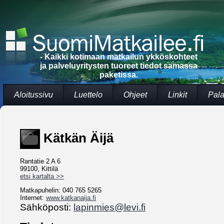
- Kaikki kotimaan matkailun ykköskohteet
ja palveluyritysten tuoreet tiedot samassa
paketissa.
Aloitussivu
Luettelo
Ohjeet
Linkit
Pala
Kätkän Äijä
Rantatie 2 A 6
99100, Kittilä
etsi kartalta >>
Matkapuhelin: 040 765 5265
Internet:
www.katkanaija.fi
Sähköposti:
lapinmies@levi.fi