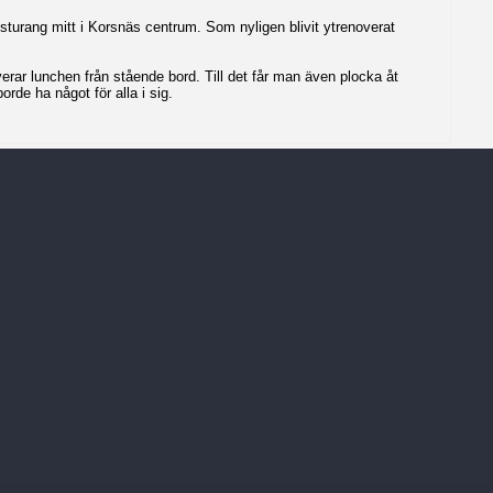
esturang mitt i Korsnäs centrum. Som nyligen blivit ytrenoverat
erar lunchen från stående bord. Till det får man även plocka åt
rde ha något för alla i sig.