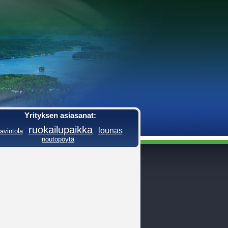
Yrityksen asiasanat:
ruokailupaikka
lounas
ravintola
noutopöytä