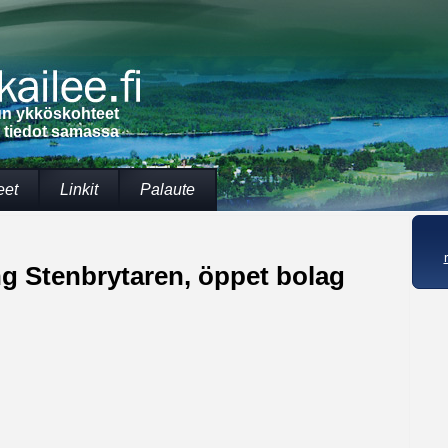
lun ykköskohteet
t tiedot samassa
eet
Linkit
Palaute
g Stenbrytaren, öppet bolag