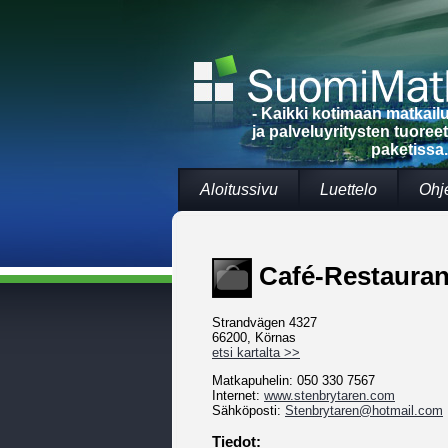
- Kaikki kotimaan matkai
ja palveluyritysten tuoree
paketissa.
Aloitussivu
Luettelo
Ohj
Café-Restauran
Strandvägen 4327
66200, Körnas
etsi kartalta >>
Matkapuhelin: 050 330 7567
Internet:
www.stenbrytaren.com
Sähköposti:
Stenbrytaren@hotmail.com
Tiedot: