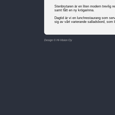
Stenbrytaren är en liten modern trevlig r
samt fått en ny krögarinna.
Dagtid är vi en lunchrestaurang som serv
sig av vårt varierande salladsbord, som bo
Design © Hi-Vision Oy