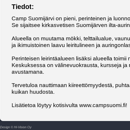
Tiedot:
Camp Suomijärvi on pieni, perinteinen ja luonno
Se sijaitsee kirkasvetisen Suomijärven ilta-auri
Alueella on muutama mökki, telttailualue, vaun
ja ikimuistoinen laavu leiritulineen ja auringonl
Perinteisen leirintäalueen lisäksi alueella toimi
Keskuksessa on välinevuokrausta, kursseja ja r
avustamana.
Tervetuloa nauttimaan kiireettömyydestä, puhta
kuikan huudosta.
Lisätietoa löytyy kotisivulta www.campsuomi.fi!
Design © Hi-Vision Oy