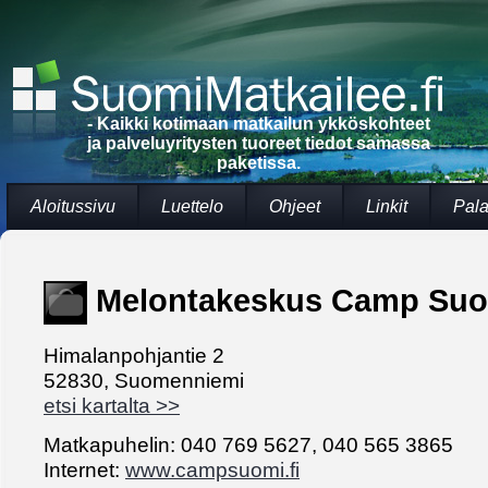
- Kaikki kotimaan matkailun ykköskohteet
ja palveluyritysten tuoreet tiedot samassa
paketissa.
Aloitussivu
Luettelo
Ohjeet
Linkit
Pala
Melontakeskus Camp Suom
Himalanpohjantie 2
52830, Suomenniemi
etsi kartalta >>
Matkapuhelin: 040 769 5627, 040 565 3865
Internet:
www.campsuomi.fi