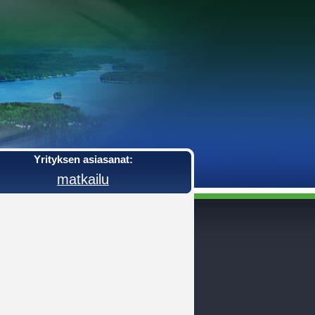
Yrityksen asiasanat:
matkailu