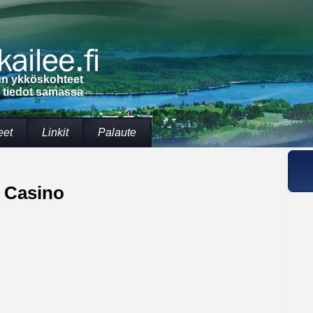
lun ykköskohteet
t tiedot samassa
eet
Linkit
Palaute
a Casino