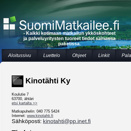
- Kaikki kotimaan matkailun ykköskohteet
ja palveluyritysten tuoreet tiedot samassa
paketissa.
Aloitussivu
Luettelo
Ohjeet
Linkit
Pala
Kinotähti Ky
Koulutie 7
63700, ähtäri
etsi kartalta >>
Matkapuhelin: 040 775 5424
Internet:
www.kinotahti.fi
Sähköposti:
kinotahti@pp.inet.fi