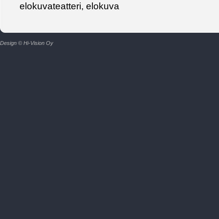
elokuvateatteri, elokuva
Design © Hi-Vision Oy