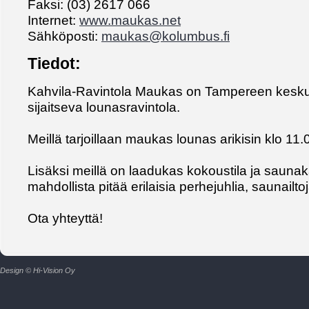
Faksi: (03) 2617 066
Internet:
www.maukas.net
Sähköposti:
maukas@kolumbus.fi
Tiedot:
Kahvila-Ravintola Maukas on Tampereen kesk
sijaitseva lounasravintola.
Meillä tarjoillaan maukas lounas arikisin klo 11
Lisäksi meillä on laadukas kokoustila ja saunaka
mahdollista pitää erilaisia perhejuhlia, saunailtoja
Ota yhteyttä!
Design © Hi-Vision Oy