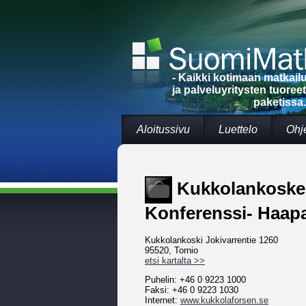
- Kaikki kotimaan matkai
ja palveluyritysten tuoree
paketissa.
Aloitussivu
Luettelo
Ohj
Kukkolankosken
Konferenssi- Haapa
Kukkolankoski Jokivarrentie 1260
95520, Tornio
etsi kartalta >>
Puhelin: +46 0 9223 1000
Faksi: +46 0 9223 1030
Internet:
www.kukkolaforsen.se