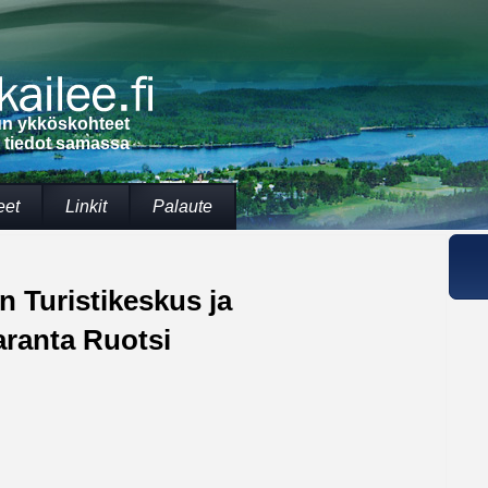
lun ykköskohteet
t tiedot samassa
eet
Linkit
Palaute
 Turistikeskus ja
ranta Ruotsi