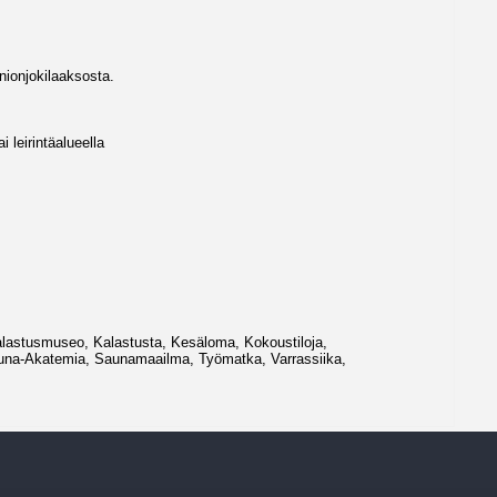
nionjokilaaksosta.
 leirintäalueella
alastusmuseo, Kalastusta, Kesäloma, Kokoustiloja,
Sauna-Akatemia, Saunamaailma, Työmatka, Varrassiika,