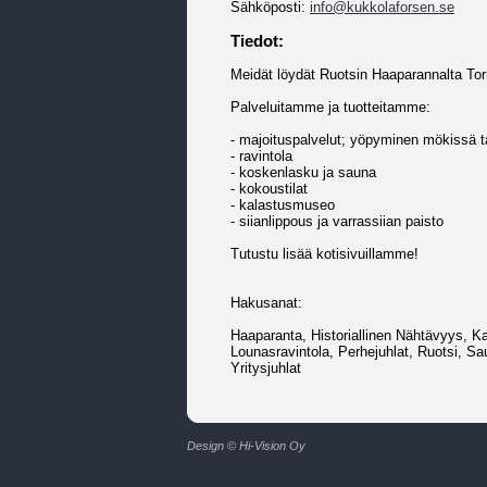
Sähköposti:
info@kukkolaforsen.se
Tiedot:
Meidät löydät Ruotsin Haaparannalta Tor
Palveluitamme ja tuotteitamme:
- majoituspalvelut; yöpyminen mökissä tai
- ravintola
- koskenlasku ja sauna
- kokoustilat
- kalastusmuseo
- siianlippous ja varrassiian paisto
Tutustu lisää kotisivuillamme!
Hakusanat:
Haaparanta, Historiallinen Nähtävyys, K
Lounasravintola, Perhejuhlat, Ruotsi, 
Yritysjuhlat
Design © Hi-Vision Oy