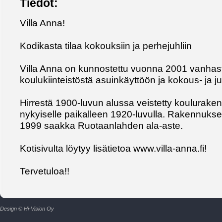
Tiedot:
Villa Anna!
Kodikasta tilaa kokouksiin ja perhejuhliin
Villa Anna on kunnostettu vuonna 2001 vanhast
koulukiinteistöstä asuinkäyttöön ja kokous- ja j
Hirrestä 1900-luvun alussa veistetty koulurakenn
nykyiselle paikalleen 1920-luvulla. Rakennuks
1999 saakka Ruotaanlahden ala-aste.
Kotisivulta löytyy lisätietoa www.villa-anna.fi!
Tervetuloa!!
Design © Hi-Vision Oy