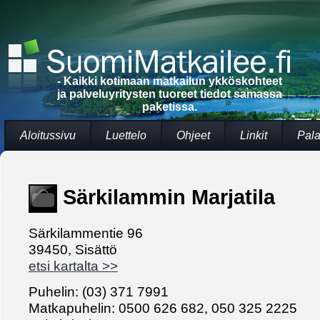
- Kaikki kotimaan matkailun ykköskohteet
ja palveluyritysten tuoreet tiedot samassa
paketissa.
Aloitussivu
Luettelo
Ohjeet
Linkit
Pala
Särkilammin Marjatila
Särkilammentie 96
39450, Sisättö
etsi kartalta >>
Puhelin: (03) 371 7991
Matkapuhelin: 0500 626 682, 050 325 2225