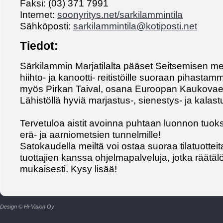
Faksi: (03) 371 7991
Internet:
soonyritys.net/sarkilammintila
Sähköposti:
sarkilammintila@kotiposti.net
Tiedot:
Särkilammin Marjatilalta pääset Seitsemisen merki
hiihto- ja kanootti- reitistöille suoraan pihasta
myös Pirkan Taival, osana Euroopan Kaukovaell
Lähistöllä hyviä marjastus-, sienestys- ja kalast
Tervetuloa aistit avoinna puhtaan luonnon tuoks
erä- ja aarniometsien tunnelmille!
Satokaudella meiltä voi ostaa suoraa tilatuotteit
tuottajien kanssa ohjelmapalveluja, jotka räätä
mukaisesti. Kysy lisää!
Design © Hi-Vision Oy