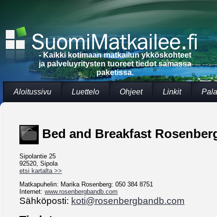
- Kaikki kotimaan matkailun ykköskohteet
ja palveluyritysten tuoreet tiedot samassa
paketissa.
Aloitussivu
Luettelo
Ohjeet
Linkit
Pala
Bed and Breakfast Rosenber
Sipolantie 25
92520, Sipola
etsi kartalta >>
Matkapuhelin: Marika Rosenberg: 050 384 8751
Internet:
www.rosenbergbandb.com
Sähköposti:
koti@rosenbergbandb.com