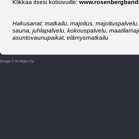
Klikkaa itsesi kotisivuille:
www.rosenbergband
Hakusanat: matkailu, majoitus, majoituspalvelu,
sauna, juhlapalvelu, kokouspalvelu, maatilamajo
asuntovaunupaikat, elämysmatkailu
Design © Hi-Vision Oy