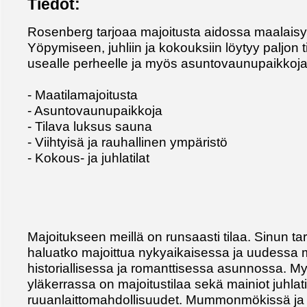
Tiedot:
Rosenberg tarjoaa majoitusta aidossa maalais
Yöpymiseen, juhliin ja kokouksiin löytyy paljon t
usealle perheelle ja myös asuntovaunupaikkoja 
- Maatilamajoitusta
- Asuntovaunupaikkoja
- Tilava luksus sauna
- Viihtyisä ja rauhallinen ympäristö
- Kokous- ja juhlatilat
Majoitukseen meillä on runsaasti tilaa. Sinun tar
haluatko majoittua nykyaikaisessa ja uudessa 
historiallisessa ja romanttisessa asunnossa.
yläkerrassa on majoitustilaa sekä mainiot juhlatil
ruuanlaittomahdollisuudet. Mummonmökissä ja