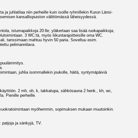
 ja juhlatilaa niin perheille kuin isoille ryhmillekin Kurun Länsi-
tsemisen kansallispuiston välittömässä läheisyydessä.
tola, istumapaikkoja 20:lle; yläkertaan saa lisää ruokapaikkoja;
elutoimintaan. 3 WC:tä, myös liikuntarajoitteisille oma WC.
isali, tanssimaan mahtuu hyvin 50 paria. Soveltuu esim.
tettu pelimannilava.
, puulämmitys.
a.
imintaan, juhlia isommallekin joukolle, häitä, syntymäpäiviä
käyttöön. 2 mh, oh, k, takkatupa, sähkösauna 2 henk., kh, wc,
. Pienille perheille.
uu vuokratoimintaan myöhemmin, sopimuksen mukaan muutoinkin.
: patjoja ja sänkyjä, TV.