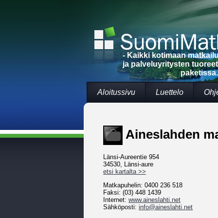
- Kaikki kotimaan matkai
ja palveluyritysten tuoree
paketissa.
Aloitussivu
Luettelo
Ohj
Aineslahden mat
Länsi-Aureentie 954
34530, Länsi-aure
etsi kartalta >>
Matkapuhelin: 0400 236 518
Faksi: (03) 448 1439
Internet:
www.aineslahti.net
Sähköposti:
info@aineslahti.net