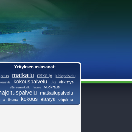
Yrityksen asiasanat:
matkailu
retkeily
oitus
juhlapalvelu
kokouspalvelu
tila
virkistys
koustila
vuokraus
elämysmatkailu
luonto
ajoituspalvelu
matkailupalvelu
kokous
elämys
ohjelma
oma
liikunta