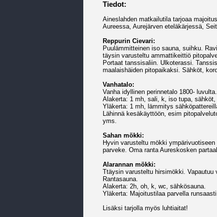
Tiedot:
Aineslahden matkailutila tarjoaa majoitusta
Aureessa, Aurejärven eteläkärjessä, Sei
Reppurin Cievari:
Puulämmitteinen iso sauna, suihku. Ravin
täysin varusteltu ammattikeittiö pitopalv
Portaat tanssisaliin. Ulkoterassi. Tanss
maalaishäiden pitopaikaksi. Sähköt, koro
Vanhatalo:
Vanha idyllinen perinnetalo 1800- luvulta.
Alakerta: 1 mh, sali, k, iso tupa, sähköt
Yläkerta: 1 mh, lämmitys sähköpattereill
Lähinnä kesäkäyttöön, esim pitopalveluto
yms.
Sahan mökki:
Hyvin varusteltu mökki ympärivuotiseen 
parveke. Oma ranta Aureskosken partaalla
Alarannan mökki:
Ttäysin varusteltu hirsimökki. Vapaut
Rantasauna.
Alakerta: 2h, oh, k, wc, sähkösauna.
Yläkerta: Majoitustilaa parvella runsaasti
Lisäksi tarjolla myös luhtiaitat!