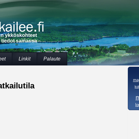
lun ykköskohteet
t tiedot samassa
eet
Linkit
Palaute
maj
kailutila
ko
m
l