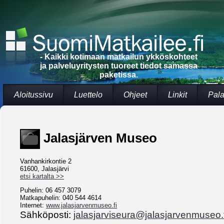
- Kaikki kotimaan matkailun ykköskohteet
ja palveluyritysten tuoreet tiedot samassa
paketissa.
Aloitussivu
Luettelo
Ohjeet
Linkit
Pala
Jalasjärven Museo
Vanhankirkontie 2
61600, Jalasjärvi
etsi kartalta >>
Puhelin: 06 457 3079
Matkapuhelin: 040 544 4614
Internet:
www.jalasjarvenmuseo.fi
Sähköposti:
jalasjarviseura@jalasjarvenmuseo.f