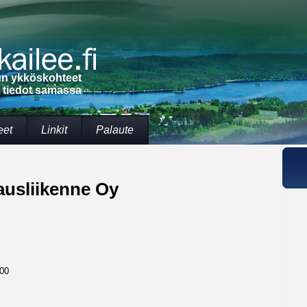
lun ykköskohteet
t tiedot samassa
eet
Linkit
Palaute
ausliikenne Oy
800