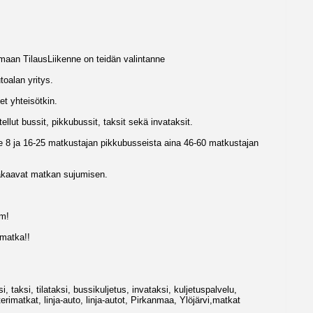
maan TilausLiikenne on teidän valintanne
toalan yritys.
set yhteisötkin.
ut bussit, pikkubussit, taksit sekä invataksit.
lle 8 ja 16-25 matkustajan pikkubusseista aina 46-60 matkustajan
 takaavat matkan sujumisen.
om!
 matka!!
si, taksi, tilataksi, bussikuljetus, invataksi, kuljetuspalvelu,
erimatkat, linja-auto, linja-autot, Pirkanmaa, Ylöjärvi,matkat