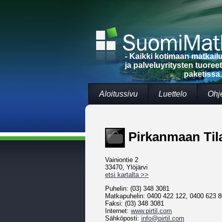
- Kaikki kotimaan matkai
ja palveluyritysten tuoree
paketissa.
Aloitussivu
Luettelo
Ohj
Pirkanmaan Til
Vainiontie 2
33470, Ylöjärvi
etsi kartalta >>
Puhelin: (03) 348 3081
Matkapuhelin: 0400 422 122, 0400 623 
Faksi: (03) 348 3081
Internet:
www.pirtil.com
Sähköposti:
info@pirtil.com