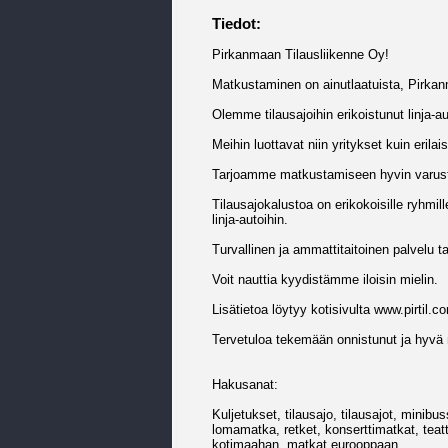
Tiedot:
Pirkanmaan Tilausliikenne Oy!
Matkustaminen on ainutlaatuista, Pirkan
Olemme tilausajoihin erikoistunut linja-au
Meihin luottavat niin yritykset kuin erilai
Tarjoamme matkustamiseen hyvin varustell
Tilausajokalustoa on erikokoisille ryhmi
linja-autoihin.
Turvallinen ja ammattitaitoinen palvelu
Voit nauttia kyydistämme iloisin mielin.
Lisätietoa löytyy kotisivulta www.pirtil.c
Tervetuloa tekemään onnistunut ja hyvä
Hakusanat:
Kuljetukset, tilausajo, tilausajot, minibus
lomamatka, retket, konserttimatkat, teatt
kotimaahan, matkat eurooppaan