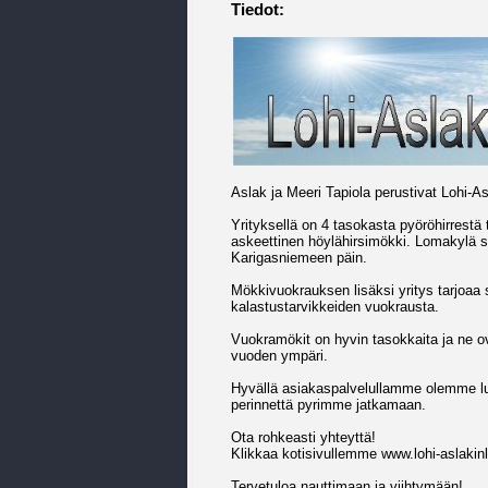
Tiedot:
Aslak ja Meeri Tapiola perustivat Lohi-
Yrityksellä on 4 tasokasta pyöröhirrest
askeettinen höylähirsimökki. Lomakylä s
Karigasniemeen päin.
Mökkivuokrauksen lisäksi yritys tarjoaa s
kalastustarvikkeiden vuokrausta.
Vuokramökit on hyvin tasokkaita ja ne ov
vuoden ympäri.
Hyvällä asiakaspalvelullamme olemme luo
perinnettä pyrimme jatkamaan.
Ota rohkeasti yhteyttä!
Klikkaa kotisivullemme www.lohi-aslakinlo
Tervetuloa nauttimaan ja viihtymään!