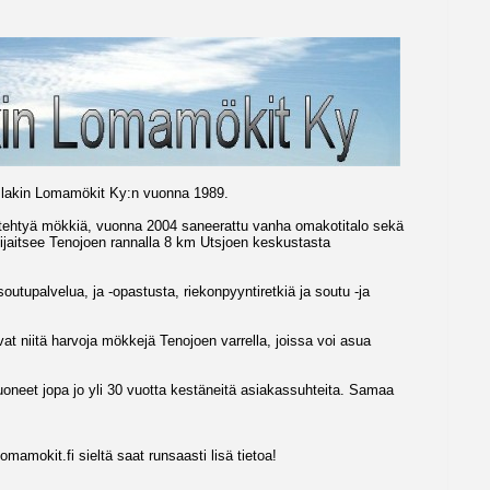
Aslakin Lomamökit Ky:n vuonna 1989.
ä tehtyä mökkiä, vuonna 2004 saneerattu vanha omakotitalo sekä
ijaitsee Tenojoen rannalla 8 km Utsjoen keskustasta
outupalvelua, ja -opastusta, riekonpyyntiretkiä ja soutu -ja
at niitä harvoja mökkejä Tenojoen varrella, joissa voi asua
neet jopa jo yli 30 vuotta kestäneitä asiakassuhteita. Samaa
mamokit.fi sieltä saat runsaasti lisä tietoa!