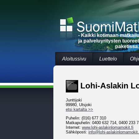
- Kaikki kotimaan matkai
ja palveluyritysten tuoree
paketissa.
Aloitussivu
Luettelo
Ohj
Lohi-Aslakin L
Junttijoki
99980, Utsjoki
etsi kartalta >>
Puhelin: (016) 677 310
Matkapuhelin: 0400 632 714, 0400 233 
Internet:
www.lohi-aslakinlomamokit.fi
Sähköposti:
info@lohi-aslakinlomamokit.