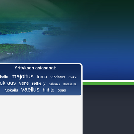
Yrityksen asiasanat:
majoitus
loma
kailu
virkistys
mökki
okraus
vene
retkeily
kalastus
metsästys
vaellus
hiihto
ruokailu
opas