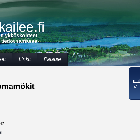
lun ykköskohteet
t tiedot samassa
eet
Linkit
Palaute
mat
omamökit
vu
742
fi