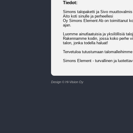
Tiedot:
Simons talopaketti ja Sivo muuttovalmis
Aito koti sinulle ja perheellesi
Oy Simons Element Ab on toimittanut kor
ajan.
Luomme ainutlaatuisia ja yksilöllisiä tal
Rakennamme kodin, jossa koko perhe viih
talon, jonka todella haluat!
Tervetuloa tutustumaan talomalleihimme
Simons Element - turvallinen ja luotettava
Design © Hi-Vision Oy