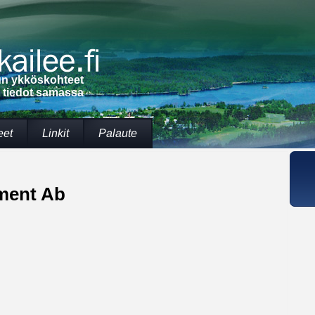
lun ykköskohteet
t tiedot samassa
eet
Linkit
Palaute
ment Ab