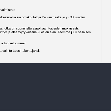
 valmistalo
kealuokkaisia omakotitaloja Pohjanmaalta jo yli 30 vuoden
oja, jotka on suunniteltu asiakkaan toiveiden mukaisesti.
tyy ja elää tyytyväisenä vuosien ajan. Teemme juuri sellaisen
 ja tuotantoomme!
 valinta talosi rakentajaksi.