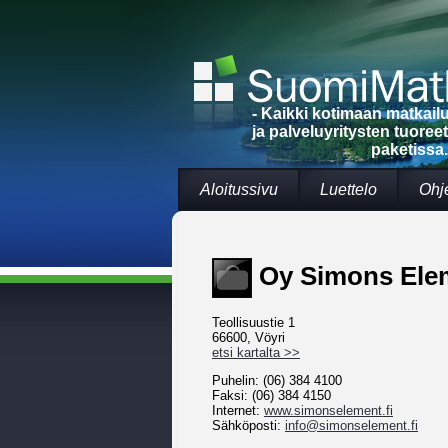
- Kaikki kotimaan matkai
ja palveluyritysten tuoree
paketissa.
Aloitussivu
Luettelo
Ohj
Oy Simons Ele
Teollisuustie 1
66600, Vöyri
etsi kartalta >>
Puhelin: (06) 384 4100
Faksi: (06) 384 4150
Internet:
www.simonselement.fi
Sähköposti:
info@simonselement.fi